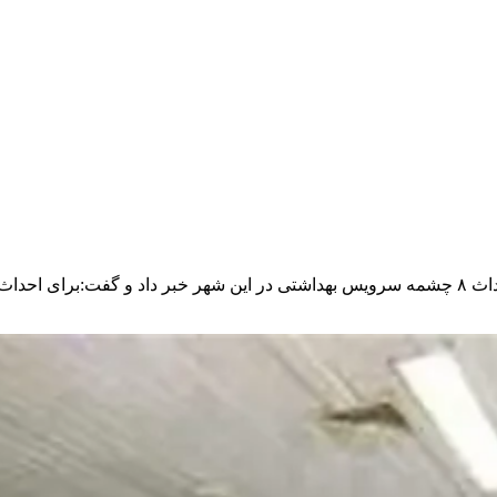
رئیس کمیسیون بهداشت، محیط زیست و خدمات شهری رشت از احداث ۸ چشمه سرویس بهداشتی در ا