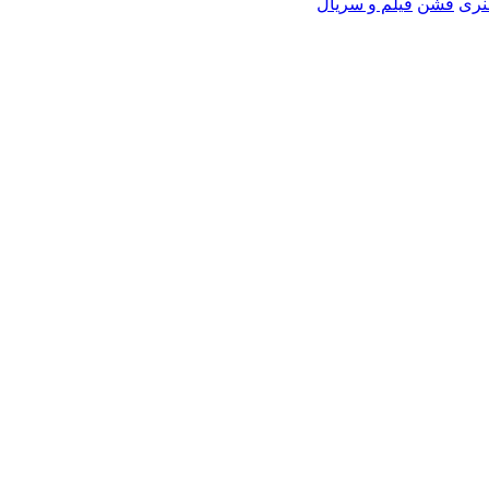
نری
فشن
فیلم و سریال