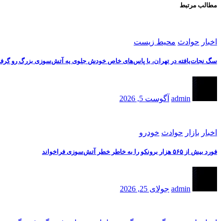
مطالب مرتبط
اخبار
حوادث
محیط زیست
سگ نجات‌یافته در تهران، با پاس‌های خاص خودش جلوی یه آتش‌سوزی بزرگ رو گرف
admin
آگوست 5, 2026
اخبار
بازار
حوادث
خودرو
فورد بیش از ۵۶۵ هزار برونکو را به خاطر خطر آتش‌سوزی فراخواند
admin
جولای 25, 2026