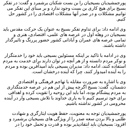
پورجمشیدیان بسیجیان را بن بست شکنان برشمرد و گفت: در تفکر
بسیج برای هیچ کاری بن بست وجود ندارد و بر مبنای این تفکر می
توانیم مشکلات و در صدر آنها مشکلات اقتصادی را در کشور حل
کنیم.
وی ادامه داد: برای تداوم تفکر بسیج به عنوان یک حرکت مقدس باید
بسیجیان در وهله اول در عرصه های علمی، اقتصادی، هنری و
تمامی عرصه های عمران و آبادانی کشور حضور پررنگ و تاثیرگذار
داشته باشند.
وی در ادامه با تاکید بر اینکه مسئولین بسیجی باید خود را خدمتگزار
و نوکر مردم دانسته و از هر آنچه در توان دارند برای خدمت به مردم
استفاده کنند، ادامه داد: مدیران بسیجی باید امیدآفرین بوده و مردم
را به آینده امیدوار کنند، چرا که آینده درخشان است.
وی با اشاره به ضرورت مقابله با تهاجم فرهنگی و اقتصادی
دشمنان، گفت: بسیج اگرچه پیش از این هم در عرصه خدمتگذاری
به مردم پیشگام بوده، اما باید این روحیه را تقویت کرده و اهدافی
برای خود ترسیم کنیم تا به یاری خداوند با تلاش بسیجی وار در آینده
محرومی در کشور نداشته باشیم.
پورجمشیدیان توجه به معنویت، حفظ هویت ایثارگری و شهادت
طلبی و بالا بردن سعه صدر را از ویژگی های بسیجیان برشمرد و
افزود: بسیجیان باید انتقادپذیر بوده و قدرت و تحمل خود را در