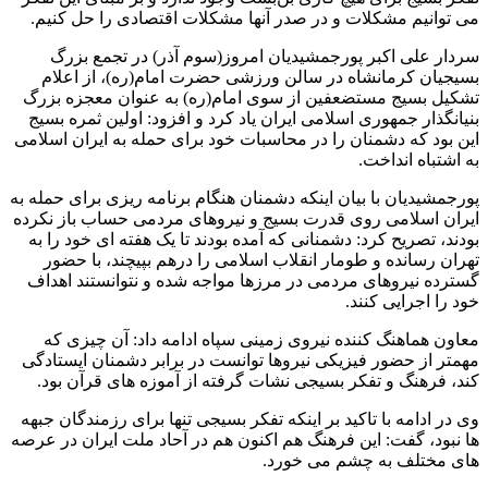
می توانیم مشکلات و در صدر آنها مشکلات اقتصادی را حل کنیم.
سردار علی اکبر پورجمشیدیان امروز(سوم آذر) در تجمع بزرگ
بسیجیان کرمانشاه در سالن ورزشی حضرت امام(ره)، از اعلام
تشکیل بسیج مستضعفین از سوی امام(ره) به عنوان معجزه بزرگ
بنیانگذار جمهوری اسلامی ایران یاد کرد و افزود: اولین ثمره بسیج
این بود که دشمنان را در محاسبات خود برای حمله به ایران اسلامی
به اشتباه انداخت.
پورجمشیدیان با بیان اینکه دشمنان هنگام برنامه ریزی برای حمله به
ایران اسلامی روی قدرت بسیج و نیروهای مردمی حساب باز نکرده
بودند، تصریح کرد: دشمنانی که آمده بودند تا یک هفته ای خود را به
تهران رسانده و طومار انقلاب اسلامی را درهم بپیچند، با حضور
گسترده نیروهای مردمی در مرزها مواجه شده و نتوانستند اهداف
خود را اجرایی کنند.
معاون هماهنگ کننده نیروی زمینی سپاه ادامه داد: آن چیزی که
مهمتر از حضور فیزیکی نیروها توانست در برابر دشمنان ایستادگی
کند، فرهنگ و تفکر بسیجی نشات گرفته از آموزه های قرآن بود.
وی در ادامه با تاکید بر اینکه تفکر بسیجی تنها برای رزمندگان جبهه
ها نبود، گفت: این فرهنگ هم اکنون هم در آحاد ملت ایران در عرصه
های مختلف به چشم می خورد.