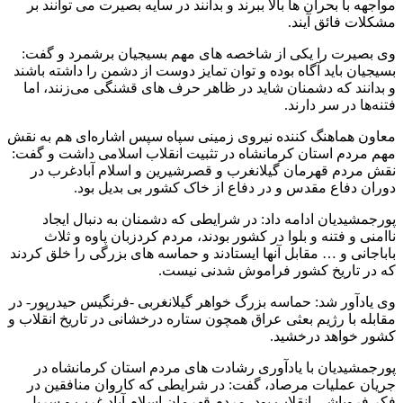
مواجهه با بحران ها بالا ببرند و بدانند در سایه بصیرت می توانند بر
مشکلات فائق آیند.
وی بصیرت را یکی از شاخصه های مهم بسیجیان برشمرد و گفت:
بسیجیان باید آگاه بوده و توان تمایز دوست از دشمن را داشته باشند
و بدانند که دشمنان شاید در ظاهر حرف های قشنگی می‌زنند، اما
فتنه‌ها در سر دارند.
معاون هماهنگ کننده نیروی زمینی سپاه سپس اشاره‌ای هم به نقش
مهم مردم استان کرمانشاه در تثبیت انقلاب اسلامی داشت و گفت:
نقش مردم قهرمان گیلانغرب و قصرشیرین و اسلام آبادغرب در
دوران دفاع مقدس و در دفاع از خاک کشور بی بدیل بود.
پورجمشیدیان ادامه داد: در شرایطی که دشمنان به دنبال ایجاد
ناامنی و فتنه و بلوا در کشور بودند، مردم کردزبان پاوه و ثلاث
باباجانی و … مقابل آنها ایستادند و حماسه های بزرگی را خلق کردند
که در تاریخ کشور فراموش شدنی نیست.
وی یادآور شد: حماسه بزرگ خواهر گیلانغربی -فرنگیس حیدرپور- در
مقابله با رژیم بعثی عراق همچون ستاره درخشانی در تاریخ انقلاب و
کشور خواهد درخشید.
پورجمشیدیان با یادآوری رشادت های مردم استان کرمانشاه در
جریان عملیات مرصاد، گفت: در شرایطی که کاروان منافقین در
فکر فروپاشی انقلاب بود، مردم قهرمان اسلام آباد غرب و سرپل