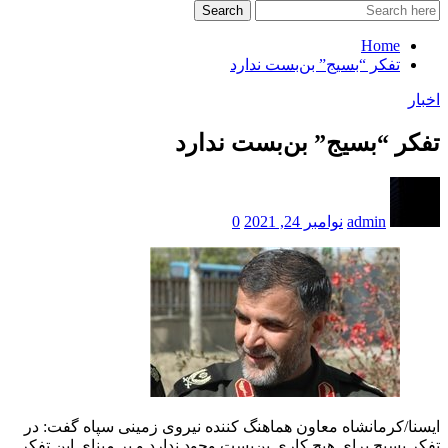
Search
Home
تفکر “بسیج” بن‌بست ندارد
اخبار
تفکر “بسیج” بن‌بست ندارد
admin
نوامبر 24, 2021
0
ایسنا/کرمانشاه
معاون هماهنگ کننده نیروی زمینی سپاه گفت: در
تفکر بسیج برای هیچ کاری بن‌بست وجود ندارد و بر مبنای این تفکر