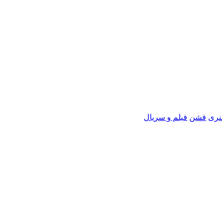
نری
فشن
فیلم و سریال