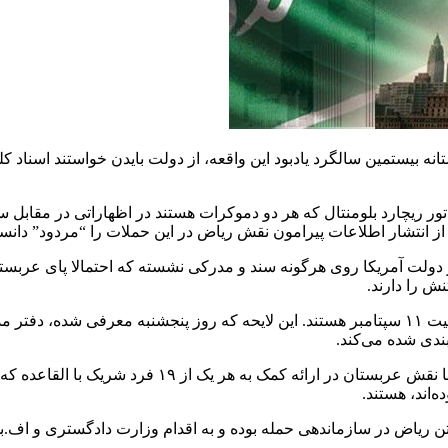
 خانواده‌های قربانیان حملات ۱۱ سپتامبر در آستانه بیستمین سالگرد یادبود این واقعه، از دول
ناتور ریچارد بلومنتال که هر دو دموکرات هستند در اظهاراتی در مقابل
انتشار اطلاعات پیرامون نقش ریاض در این حملات را “مردود” دانست
دولت آمریکا روی هرگونه سند و مدرکی نشسته که احتمالا پای عربستا
منندز و بلومنتال پشتیبان های مشترک طرحی موسوم به قانون شفافیت ۱۱ سپتامبر هستند. این لایحه
خانواده‌های قربانیان حملات ۱۱ سپتامبر به دنبال اسناد
‌اند، هستند.
ن ریاض در سازماندهی حمله بوده و به اقدام وزارت دادگستری و اف.بی.