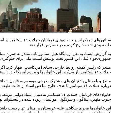
سناتورهای دموکرات و
طبقه بندی شده خارج کرده و در دسترس قرار دهد.
به گزارش ایسنا، به نقل از پایگاه هیل، سناتور باب منندز به همراه س
جمهوری‌خواه قبلی این کشور تحت پوشش امنیت ملی برای جلوگیری از 
منندز که رئیس کمیته روابط خارجی سنای آمریکاست اظهار کرد: اگر 
حملات ۱۱ سپتامبر باز می‌کند، این خانواده‌ها و مردم آمریکا حق دانستنش را دارند.
درباره حملات ۱۱ سپتامبر با هدف خارج ساختن اسناد از حالت طبقه بندی شده می‌کند.
جنوب منهتن، پنتاگون و سرنگونی هواپیمای ربوده شده در پنسیلوانیا بوده
این خانواده‌ها مجری شکایتی علیه عربستان بر مبنای اتهام دست داشت
عربستان تحت پوشش “امتیاز مربوط به اسرار دولتی” معرض هستند.