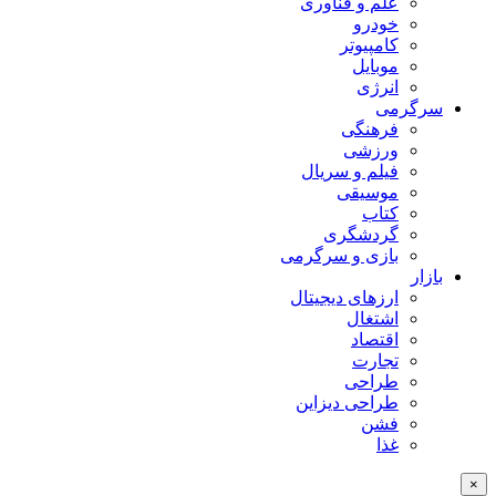
علم و فناوری
خودرو
کامپیوتر
موبایل
انرژی
سرگرمی
فرهنگی
ورزشی
فیلم و سریال
موسیقی
کتاب
گردشگری
بازی و سرگرمی
بازار
ارزهای دیجیتال
اشتغال
اقتصاد
تجارت
طراحی
طراحی دیزاین
فشن
غذا
×