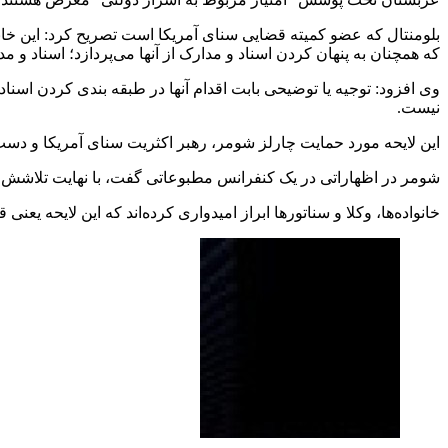
بلومنتال که عضو کمیته قضایی سنای آمریکا است تصریح کرد: این خانوا
که همچنان به پنهان کردن اسناد و مدارک از آنها می‌پردازد؛ اسناد و مد
وی افزود: توجیه یا توضیحی بابت اقدام آنها در طبقه بندی کردن اسن
نیست.
این لایحه مورد حمایت چارلز شومر، رهبر اکثریت سنای آمریکا و دس
شومر در اظهاراتی در یک کنفرانس مطبوعاتی گفت، با نهایت تلاشش مبا
خانواده‌ها، وکلا و سناتورها ابراز امیدواری کرده‌اند که این لایحه یعنی قانون شفافیت ۱۱ سپتامبر دولت را و