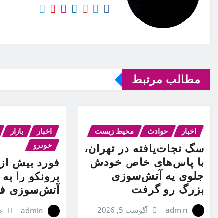
مطالب مرتبط
اخبار
حوادث
محیط زیست
اخبار
بازار
خودرو
سگ نجات‌یافته در تهران،
با پاس‌های خاص خودش
جلوی یه آتش‌سوزی
برونکو را به
بزرگ رو گرفت
آتش‌سوزی فر
admin
آگوست 5, 2026
admin
جول