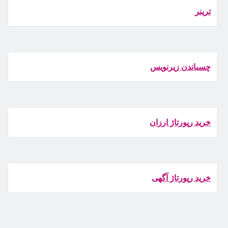
ترينر
چسباندن زيرنويس
خرید رپورتاژ ارزان
خرید رپورتاژ آگهی