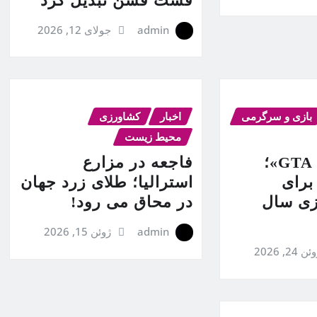
فست فشن تبدیل کرد
admin
جولای 12, 2026
بازی و سرگرمی
اخبار
کشاورزی
محیط زیست
پیش‌خرید «GTA 6»؛
فاجعه در مزارع
برای
استرالیا؛ طلای زرد جهان
ازی سال
در محاق می رود!
admin
ژوئن 15, 2026
ن 24, 2026