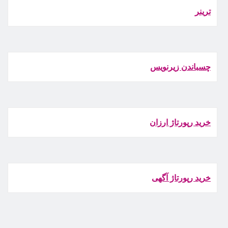
ترينر
چسباندن زيرنويس
خرید رپورتاژ ارزان
خرید رپورتاژ آگهی