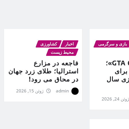
بازی و سرگرمی
اخبار
کشاورزی
محیط زیست
پیش‌خرید «GTA 6»؛
فاجعه در مزارع
برای
استرالیا؛ طلای زرد جهان
ازی سال
در محاق می رود!
admin
ژوئن 15, 2026
وئن 24, 2026