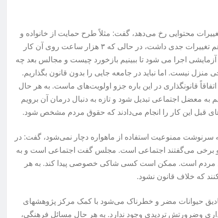
غییرات محتوایی رخ می‌دهد، گفت: مثلاً طرح حمایت از خانواده و
جمعیت ابتدا ۴۷ ماده بود و زمانی که بیرون آمد ۷۴ ماده شد و آن هم تغییرات جدی داشت، در حالی که ۳ هزار ساعت روی آن کار
م به صورت آزمایشی اجرا می شود تا ببینیم بازخورد چیست و مجالس بعد چه
نزل نیست. اما نباید در جامعه جایی را بدون قانون بگذاریم.
فاقاً قانونگذاری در این باره جزو اولویت‌های ماست. به هر حال
م به معضل اجتماعی تبدیل شود و تازه به دنبال درمان آن برویم
های قبل این کار را انجام می‌دادند که حقوق مردم مشخص شود.
 به سرنوشت ممنوعیت استفاده از ماهواره دچار نمی‌شود، گفت: در
 برخی می‌گفتند اجتماعی است. مجلس گفت اجتماعی است و به
قوق مردم است. ممکن است کسی شاکی خصوصی پیدا کند. به هر
نند که خلاف قانون نشود.
مصادیق حیوانات مضر و خطرناک می‌شود با کمک مرکز پژوهشهای
ری وضرورتش تردیدی وجود ندارد. به هر حال مسائل فرهنگی،