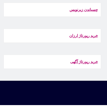
چسباندن زيرنويس
خرید رپورتاژ ارزان
خرید رپورتاژ آگهی