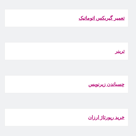
تعمیر گیربکس اتوماتیک
ترينر
چسباندن زيرنويس
خرید رپورتاژ ارزان