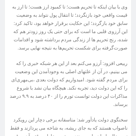
وی با بیان اینکه تا تحریم هست؛ تا کمبود ارز هست؛ تا ارز به
قیمت واقعی خود بازنگردد؛ ‌تا انتقال پول نتواند به وضعیت
سابق خود بازگردد؛ این حکایت برقرار خواهد بود، تاکید کرد:
این آرزوی قلبی ما است که برای حتی یک روز زودتر هم که
شده، رنج تحریم ها از زندگی مردم برداشته شود و اقدامات
صورت‌گرفته برای شکست تحریم‌ها به نتیجه نهایی برسد.
ربیعی افزود: آرزو می‌کنم بعد از این هر شبکه خبری را که
می بینیم، در آن از علتهای اصلی به وجودآمدن این وضعیت
برای مردم گفته شود. امیدواریم که دولت بعدی ،‌بی‌مهری‌ای
را که این دولت دید، تجربه نکند. هیچگاه بیان نشد با شروع
مذاکرات این دولت توانست تورم را از ۴۰ درصد به ۹.۹ درصد
برساند.
سخنگوی دولت یادآور شد: متاسفانه برخی دچار این رویکرد
ناصواب هستند که به جای ریشه، به شاخه می پردازند و فقط
نیمه خالی لیوان را می بینند. به همین خاطر، وقتی آن موقع