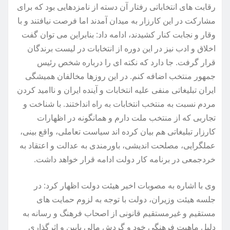
رقابت های انتخاباتی رفتار آن دسته از نامزدهایی بود که برای
مشارکت در این کارزار به میدان آمدند اما فرصت نیافتند و با
وقار و نجابت کنار کشیدند، ادامه داد: بنابراین می توان گفت
اخلاق و ادب نیز در این دوره از انتخابات در لیست برندگان
قرار گرفت. جا دارد که نکته ای را درباره شخص رئیس
جمهور منتخب اضافه کنم. در این روزها مخالفان همیشگی
ایران تبلیغاتی منفی علیه انتخابات و آینده ایران و ناامید کردن
مردم نسبت به منتخب انتخابات به راه انداختند. با شناخت و
تجاربی که از منتخب ملت دارم و همانگونه در اظهارات
کارزار تبلیغاتی هم بیان کرده اند سیاست تعاملی، واقع بینی،
عملگرایی، مصلحت اندیشی، باورمندی به عدالت و اعتقاد به
خردجمعی در برنامه کار دولت ادامه قرار خواهد داشت.
وی با اشاره به مصوبات اخیر هیئت دولت اظهار کرد: در
جلسه هیئت وزیران، دولت با توجه به لزوم حمایت های
مستقیم و غیرمستقیم قانونی از اصحاب فرهنگ و رسانه به
دلیل ماهیت فرهنگی خود و گردش مالی پایین و اثرگذاری