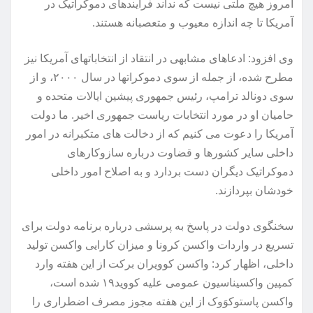
امروز هیچ ملتی نیست که نداند فرایندهای دموکراتیک در
آمریکا تا چه اندازه معیوب و متعصبانه هستند.
وی افزود: ادعاهای مشابهی در انتقاد از انتخاباتهای آمریکا نیز
مطرح شده، از جمله از سوی دموکراتها در سال ۲۰۰۰، و از
سوی دونالد ترامپ، رئیس جمهوری پیشین ایالات متحده و
حامیان او در مورد انتخابات ریاست جمهوری اخیر. ما دولت
آمریکا را دعوت می کنیم که از دخالت های متکبرانه در امور
داخلی سایر کشورها و قضاوت درباره سازوکارهای
دموکراتیک دیگران دست بردارد و به اصلاح امور داخلی
خودشان بپردازند.
سخنگوی دولت در پاسخ به پرسشی درباره برنامه دولت برای
تسریع در واردات واکسن کرونا و میزان کارایی واکسن تولید
داخلی، اظهار کرد: واکسن کوویران برکت از این هفته وارد
کمپین واکسیناسیون عمومی علیه کووید۱۹ شده است،
واکسن پاستوکوَوک از این هفته مجوز مصرف اضطراری را