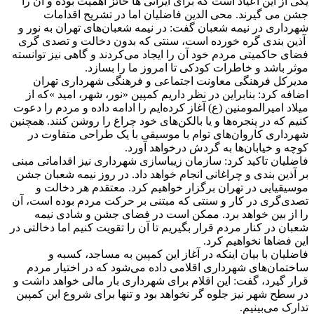
یکی از این اعیاد است که برای ایرانی ها حائز اهمیت بوده و آن را
جشن می گیرند. محی الدین فاضلیان اما در تشریح اقدامات
شهرداری در نیمه شعبان گفت: در نیمه شعبان‌های تهران به نور و
آذین بندی گره خورده است، سنتی که بدون دخالت و تصدی گری
فضای حاکمیتی مردم خود آن را ایجاد می‌کردند و گاهی نیز توانسته
موثر باشد و خاطرات کودکی تا امروز ما را بسازد.
مدیرکل فرهنگی معاونت اجتماعی و فرهنگی شهرداری تهران
اضافه کرد: بنابراین در نظر داریم کمپین «نور، شهر، امید »که از
میلاد امیرالمومنین (ع) آغاز کرده‌ایم را ادامه داده و مردم را دعوت
کنیم که در پنجره‌ها و یا بالکن‌های خود چراغ را روشن کنند. همچنین
شهرداری کاروان‌های توام با موسیقی با یک طراحی متفاوت در
کوچه و خیابان‌ها به گردش درخواهد آورد.
فاضلیان تاکید کرد: سازمان زیباسازی شهرداری نیز اقداماتی مبنی
بر آذین بندی و چراغانی انجام خواهد داد. در روز نیمه شعبان جشن
موسیقیایی در تهران برگزار خواهیم کرد. معتقدم هر دخالت و
تصدی‌گری در کار و سنتی که مبتنی بر حرکت مردم بوده است، آن
را از بین خواهد برد. ممکن است در فضای جشن و شادی نیمه
شعبان در کنار مردم قرار بگیریم تا آن را تقویت کنیم اما دخالتی در
این فضاها نخواهیم کرد.
فاضلیان با بیان اینکه در آغاز این کمپین به مساجد، کسبه و
ساختمان‌های شهرداری اقلامی داده می‌شود که در اختیار مردم
قرار گیرد، گفت: این اقلام برای شهرداری بار مالی خواهد داشت و
در سطح شهر نیز جلوه گر نخواهد بود و تنها برای شروع این کمپین
تدارک می‌بینیم.