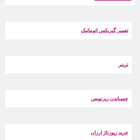
تعمیر گیربکس اتوماتیک
ترينر
چسباندن زيرنويس
خرید رپورتاژ ارزان