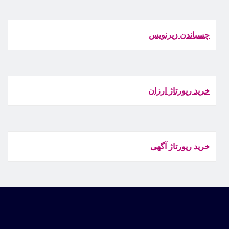
چسباندن زيرنويس
خرید رپورتاژ ارزان
خرید رپورتاژ آگهی