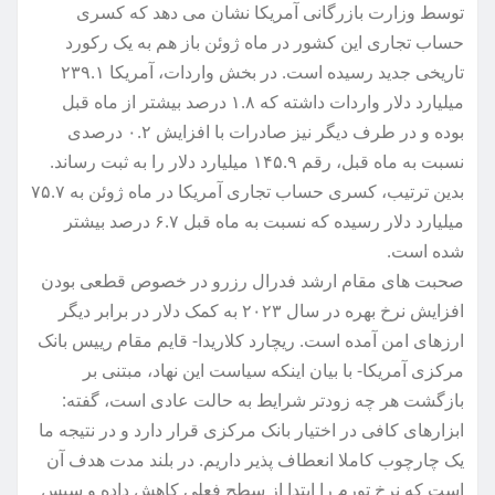
توسط وزارت بازرگانی آمریکا نشان می دهد که کسری
حساب تجاری این کشور در ماه ژوئن باز هم به یک رکورد
تاریخی جدید رسیده است. در بخش واردات، آمریکا ۲۳۹.۱
میلیارد دلار واردات داشته که ۱.۸ درصد بیشتر از ماه قبل
بوده و در طرف دیگر نیز صادرات با افزایش ۰.۲ درصدی
نسبت به ماه قبل، رقم ۱۴۵.۹ میلیارد دلار را به ثبت رساند.
بدین ترتیب، کسری حساب تجاری آمریکا در ماه ژوئن به ۷۵.۷
میلیارد دلار رسیده که نسبت به ماه قبل ۶.۷ درصد بیشتر
شده است.
صحبت های مقام ارشد فدرال رزرو در خصوص قطعی بودن
افزایش نرخ بهره در سال ۲۰۲۳ به کمک دلار در برابر دیگر
ارزهای امن آمده است. ریچارد کلاریدا- قایم مقام رییس بانک
مرکزی آمریکا- با بیان اینکه سیاست این نهاد، مبتنی بر
بازگشت هر چه زودتر شرایط به حالت عادی است، گفته:
ابزارهای کافی در اختیار بانک مرکزی قرار دارد و در نتیجه ما
یک چارچوب کاملا انعطاف پذیر داریم. در بلند مدت هدف آن
است که نرخ تورم را ابتدا از سطح فعلی کاهش داده و سپس