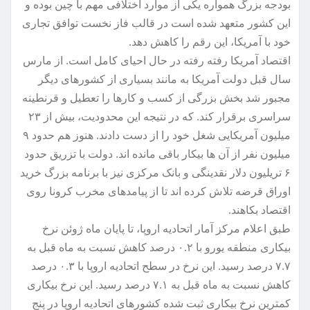
بودجه بزرگ همواره یکی از موارد اختلافی مهم با چین بوده و
این کشور متعهد شده است در قالب فاز نخست توافق تجاری
خود با آمریکا، این رقم را کاهش دهد.
اقتصاد آمریکا رفته رفته در حال احیای کامل است. از مارس
سال قبل دولت آمریکا به مانند بسیاری از کشورهای دیگر
مجبور شد بخش بزرگی از کسب و کارها را تعطیل و قرنطینه
سراسری برقرار کند. که در نتیجه این محدودیت، بیش از ۲۳
میلیون آمریکایی شغل خود را از دست دادند. هنوز هم حدود ۹
میلیون نفر از آن ها بیکار باقی مانده اند. دولت با تزریق حدود
۶ تریلیون دلار نقدینگی و بانک مرکزی نیز با برنامه بزرگ خرید
اوراق قرضه تلاش کرده اند تا از پیامدهای مخرب کرونا روی
اقتصاد بکاهند.
طبق اعلام مرکز آمار اتحادیه اروپا، تا پایان ماه ژوئن نرخ
بیکاری منطقه یورو با ۰.۲ درصد کاهش نسبت به ماه قبل به
۷.۷ درصد رسید. این نرخ در سطح اتحادیه اروپا با ۰.۳ درصد
کاهش نسبت به ماه قبل به ۷.۱ درصد رسید. این نرخ بیکاری
کمترین نرخ بیکاری ثبت شده کشورهای اتحادیه اروپا در پنج