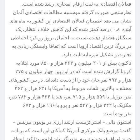
فعالان اقتصادی به ثبت ارقام انفجاری رشد شده است.
نظرسنجی صورت گرفته موسسه مطالعات اقتصادی آلمان
نشان می دهد اطمینان فعالان اقتصادی این کشور به ماه های
آینده ۰.۸ درصد کمتر شده که این کاهش خلاف انتظار، یک
سیگنال هشدار دهنده نسبت به احتمال بروز رویکرد احتیاطی
در بزرگ ترین اقتصاد اروپا است که اتفاقا وابستگی زیادی به
تجارت و تشکیل سرمایه ثابت دارد.
تاکنون بیش از ۲۰۱ میلیون و ۳۶۳ هزار و ۸۵۰ مورد ابتلا به
کرونا گزارش شده است که در این بین چهار میلیون و ۲۷۵
هزار و ۷۹۳ نفر جان خود را از دست داده‌اند. در بین کشورهای
مختلف، بالاترین تلفات مربوط به آمریکا با ۶۳۱ هزار و ۳۶۲
نفر، برزیل با ۵۵۹ هزار و ۷۱۵ نفر، هند با ۴۲۶ هزار و ۷۸۲ نفر،
مکزیک با ۲۴۲ هزار و ۵۴۷ نفر و پرو با ۱۹۶ هزار و ۶۷۳
نفر بوده است.
استیون دالی – استراتژیست ارشد ارزی در یونیون بیزینس –
گفت: موضع بانک مرکزی آمریکا کماکان این است که برنامه
خرید اوراق قرضه و تزریق نقدینگی باید ادامه پیدا کند. انتظار