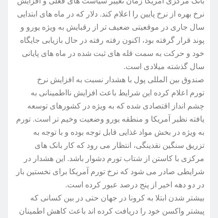
بانک مرکزی آمریکا زمان تغییر سیاست های فعلی و افزایش
نرخ بهره از نرخ پایین را اعلام کند. دلار که در ماه های ابتدایی
سال جاری در موقعیتی ضعیف تر از رقبایش به ویژه یورو و
پوند قرار گرفته بود، اکنون رفته رفته در حال بازیابی جایگاه
خود و حرکت به سمت قله های ثبت شده در ماه های پایانی
سال گذشته میلادی است.
صندوق بین المللی پول با هشدار نسبت به افزایش نرخ
تورم اعلام کرده این شرایط باعث افزایش نااطمینانی به
چشم انداز اقتصادی شده که به ویژه در کشورهای توسعه
یافته نظیر آمریکا و منطقه یورو وضعیت وخیم تر است. تورم
به ویژه در بخش مواد غذایی قابل توجه بوده و با توجه به
تزریق سنگین نقدینگی، انتظار می رود که کار بانک های
مرکزی با کاستن از شتاب تورم دشوار باشد. این هشدار در
شرایطی صادر می شود که نرخ تورم آمریکا برای نخستین بار
در دو دهه اخیر از پنج درصد عبور کرده است.
بیشتر شدن ابتلا به کرونا در جهان حتی در بین کسانی که
پیشتر واکسن خود را دریافت کرده اند باعث کاهش اطمینان