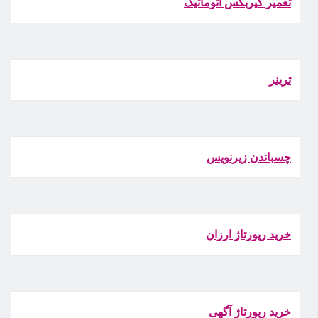
تعمیر گیربکس اتوماتیک
ترينر
چسباندن زيرنويس
خرید رپورتاژ ارزان
خرید رپورتاژ آگهی