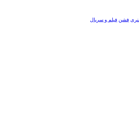
نری
فشن
فیلم و سریال