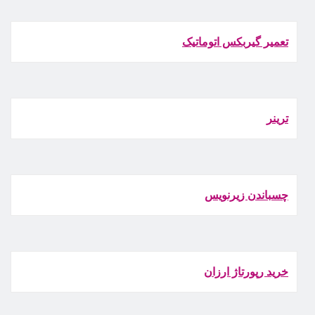
تعمیر گیربکس اتوماتیک
ترينر
چسباندن زيرنويس
خرید رپورتاژ ارزان