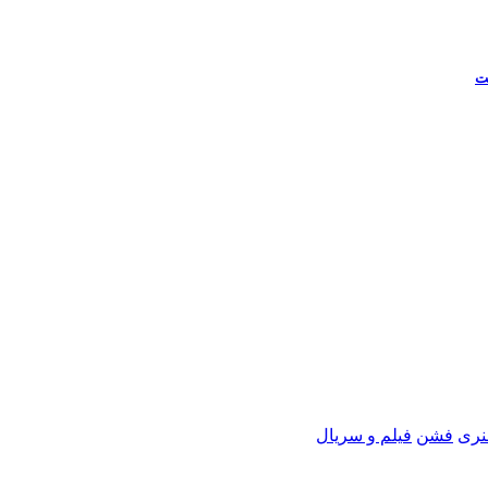
ت
نری
فشن
فیلم و سریال