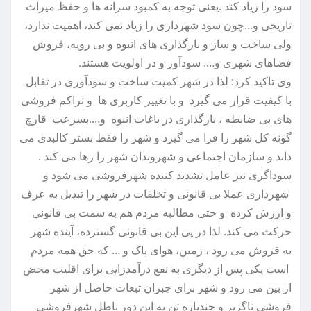
سود را زیاد کند .یعنی توجه به کمبود سرانه ها و حفظ میراث
تاریخی و…چون سود شهرداری را زیاد نمی کند، اهمیت ندارد،
ولی ساخت و ساز و بارگذاری های انبوه و بی رویه، فروش
فضاهای شهری و…. سودآور و در اولویت هستند.
وی تاکید کرد: لذا در شهر کمیت ساخت و سودآوری در تقابل
با کیفیت قرار می گیرد و با تغییر کاربری ها و تراکم فروشی
های بی ضابطه ، بارگذاری در باغات انبوه و….بسرعت قارچ
گونه کل شهر را فرا می گیرد و شهر را فقط بستر کالبدی می
داند و سازمان اجتماعی و شهروندان شهر را رها می کند .
سوداگری نیز عامل تشدید کننده شهرفروشی می شود و
شهرداری عملا بی قانونی و تخلفات در شهر را تبدیل به عرف
و ارزش کرده و حتی مطالبه مردم هم به سمت بی قانونی
حرکت می کند. لذا در پی این بی قانونی گسترده، آینده شهر
به فروش می رود ، زمین، هوای پاک و … که حق همه مردم
است یکی پس از دیگری به نفع درآمدزایی برای اقلیت محض
از بین می رود و شهر برای جبران تبعات حاصل از شهر
فروشی ناگزیر و چندباره تن به این دور باطل شهرفروشی