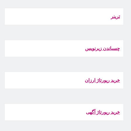
ترينر
چسباندن زيرنويس
خرید رپورتاژ ارزان
خرید رپورتاژ آگهی