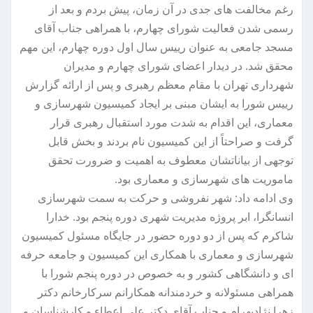
رغم مخالفت های جدی در آن زمان، پیش بردم و بعد از
رسمی شدن فعالیت شورای چهارم، با همراهی جناب آقای
مسجد جامعی به عنوان رییس سال اول دوره چهارم، این مهم
محقق شد. در دیدار اعضای شورای چهارم و مدیران
شهرداری تهران با مقام معظم رهبری و پس از ارائه گزارش
رییس شورا به ایشان مبنی بر ایجاد کمیسیون شهرسازی و
معماری، این اقدام به شدت مورد استقبال رهبری قرار
گرفت و صراحتاً از این کمیسیون نام بردند و بخش قابل
توجهی از بیاناتشان معطوف به اهمیت و ضرورت تحقق
ماموریت های شهرسازی و معماری بود.
وی ادامه داد: شهر نفروشی و حرکت به سمت شهرسازی
انسانگرا، ابر پروژه مدیریت شهری دوره پنجم بود. خدارا
شاکرم که پس از دو دوره حضور در جایگاه مسئول کمیسیون
شهرسازی و معماری با همکاری این کمیسیون و جامعه حرفه
ای و دانشگاهی کشور و به خصوص در دوره پنجم شورا با
همراهی مسئولانه و خردمندانه همکارانم سرکارخانم دکتر
زهرا نژادبهرام و جناب آقای دکتر علی اعطاء و کارشناسان و