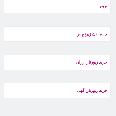
ترينر
چسباندن زيرنويس
خرید رپورتاژ ارزان
خرید رپورتاژ آگهی