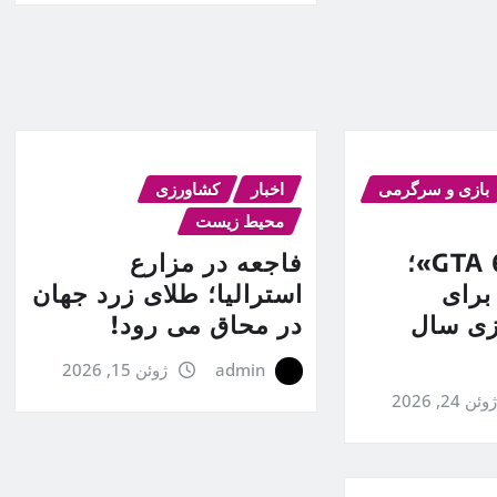
بازی و سرگرمی
اخبار
کشاورزی
محیط زیست
پیش‌خرید «GTA 6»؛
فاجعه در مزارع
برای
استرالیا؛ طلای زرد جهان
ازی سال
در محاق می رود!
admin
ژوئن 15, 2026
وئن 24, 2026