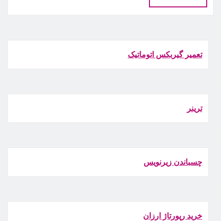
تعمیر گیربکس اتوماتیک
ترينر
چسباندن زيرنويس
خرید رپورتاژ ارزان