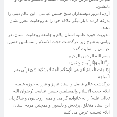
دلنشین.
آری، امروز دوستداران شیخ حسین عباسی ، این عالم دینی را
بدرقه کردند تا بار دیگر علاقه خود را به روحانیت معزز نشان
دهند.
مدیریت حوزه علمیه استان ایلام و جامعه روحانیت استان، در
پیامی به شرح زیر درگذشت حجت الاسلام والمسلمین حسین
عباسی را تسلیت گفت.
بسم الله الرحمن الرحیم
«إِنَّا لِلَّهِ وَإِنَّا إِلَیْهِ رَاجِعُونَ»
إِذَا مَاتَ الْعَالِمُ ثُلِمَ فِی الْإِسْلَامِ ثُلْمَةٌ لَا یَسُدُّهَا شَیْءٌ إِلَی یَوْمِ
الْقِیَامَةِ.
درگذشت عالم فاضل و استاد عزیز و فرزانه حوزه علمیه
ایلام حجت الاسلام والمسلمین حسین عباسی (رضوان الله
تعالی علیه) را به خانواده گرامی و همه روحانیون و شاگردان
این استاد متخلق، پرتلاش و دلسوز و همچنین مردم استان
ایلام تسلیت عرض می کنیم.