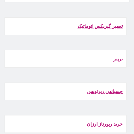
تعمیر گیربکس اتوماتیک
ترينر
چسباندن زيرنويس
خرید رپورتاژ ارزان