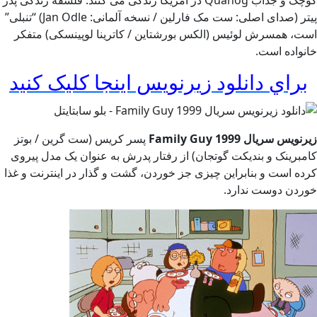
کوچک و جذاب Quahog در آمریکا زندگی می کنند. فلسفه زندگی پدر
پیتر (صدای اصلی: ست مک فارلین / نسخه آلمانی: Jan Odle) “تنبلی”
ت، همسرش لوئیس (الکس بورشتاین / کاترینا لوپینسکی) متفکر
نواده است.
براي دانلود زيرنويس اينجا کليک کنيد
ویس سریال Family Guy 1999
پسر کریس (ست گرین / بوتز
مبرینک و بندیکت گوتجان) از رفتار پدرش به عنوان یک مدل پیروی
ده است و بنابراین چیزی جز خوردن، گشت و گذار در اینترنت و غذا
ردن دوست ندارد.