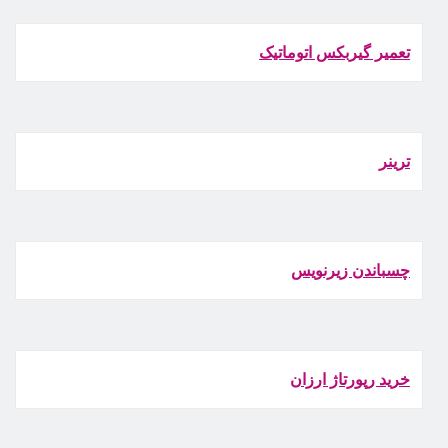
تعمیر گیربکس اتوماتیک
ترينر
چسباندن زيرنويس
خرید رپورتاژ ارزان