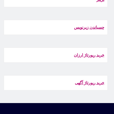
چسباندن زيرنويس
خرید رپورتاژ ارزان
خرید رپورتاژ آگهی