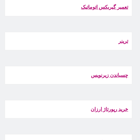
تعمیر گیربکس اتوماتیک
ترينر
چسباندن زيرنويس
خرید رپورتاژ ارزان