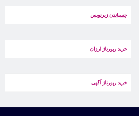
چسباندن زيرنويس
خرید رپورتاژ ارزان
خرید رپورتاژ آگهی