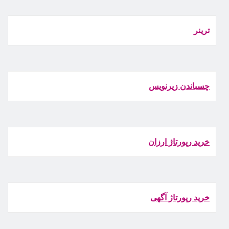
ترينر
چسباندن زيرنويس
خرید رپورتاژ ارزان
خرید رپورتاژ آگهی