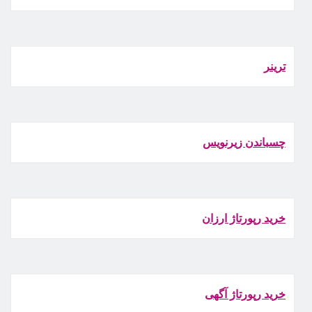
ترينر
چسباندن زيرنويس
خرید رپورتاژ ارزان
خرید رپورتاژ آگهی