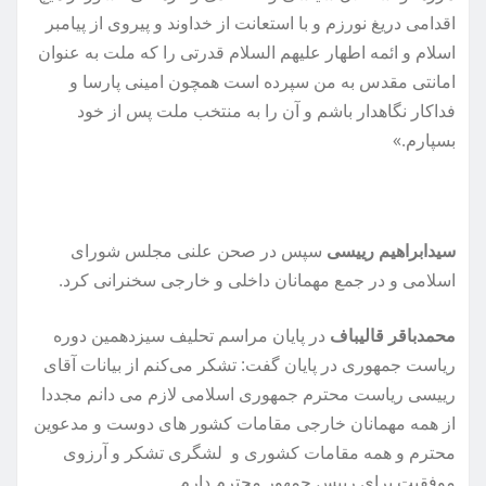
اقدامی‏ دریغ نورزم‏ و با استعانت‏ از خداوند و پیروی‏ از پیامبر
اسلام‏ و ائمه‏ اطهار علیهم‏ السلام‏ قدرتی‏ را که‏ ملت‏ به‏ عنوان‏
امانتی‏ مقدس‏ به‏ من‏ سپرده‏ است‏ همچون‏ امینی‏ پارسا و
فداکار نگاهدار باشم‏ و آن‏ را به‏ منتخب‏ ملت‏ پس‏ از خود
بسپارم‏.»
سیدابراهیم رییسی
سپس در صحن علنی مجلس شورای
اسلامی و در جمع مهمانان داخلی و خارجی سخنرانی کرد.
محمدباقر قالیباف
در پایان مراسم تحلیف سیزدهمین دوره
ریاست جمهوری در پایان گفت: تشکر می‌کنم از بیانات آقای
رییسی ریاست محترم جمهوری اسلامی لازم می دانم مجددا
از همه مهمانان خارجی مقامات کشور های دوست و مدعوین
محترم و همه مقامات کشوری و لشگری تشکر و آرزوی
موفقیت برای رییس جمهور محترم دارم.