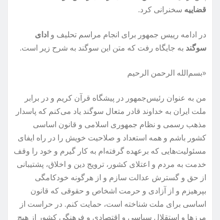
قضاییه
سخنرانی کرد.
در ادامه رییس جمهور برای انجام مراسم تحلیف و
ادای
سوگند
به جایگاه رفت که متن این سوگند به شرح زیر است.
«بسم‏‌الله‏ الرحمن‏ الرحیم‏
من‏ به‏ عنوان‏ رئیس‏‌جمهور در پیشگاه‏ قرآن‏ کریم‏ و در برابر
ملت‏ ایران‏ به‏ خداوند قادر متعال‏ سوگند یاد می‏‌کنم‏ که‏ پاسدار
مذهب‏ رسمی‏ و نظام‏ جمهوری‏ اسلامی‏ و قانون‏ اساسی‏
کشور باشم‏ و همه‏ استعداد و صلاحیت‏ خویش‏ را در راه‏ ایفای‏
مسئولیت‌هایی‏ که‏ برعهده‏ گرفته‏‌ام‏ به‏ کار گیرم‏ و خود را وقف‏
خدمت‏ به‏ مردم‏ و اعتلای‏ کشور، ترویج‏ دین‏ و اخلاق‏، پشتیبانی‏
از حق‏ و گسترش‏ عدالت‏ سازم‏ و از هرگونه‏ خودکامگی‏
بپرهیزم‏ و از آزادی‏ و حرمت‏ اشخاص‏ و حقوقی‏ که‏ قانون‏
اساسی‏ برای‏ ملت‏ شناخته‏ است‏، حمایت‏ کنم‏. در حراست‏ از
مرزها و استقلال‏ سیاسی‏ و اقتصادی‏ و فرهنگی‏ کشور از هیچ‏