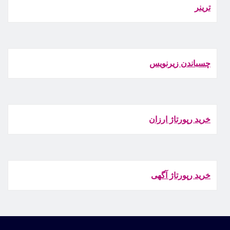
ترينر
چسباندن زيرنويس
خرید رپورتاژ ارزان
خرید رپورتاژ آگهی