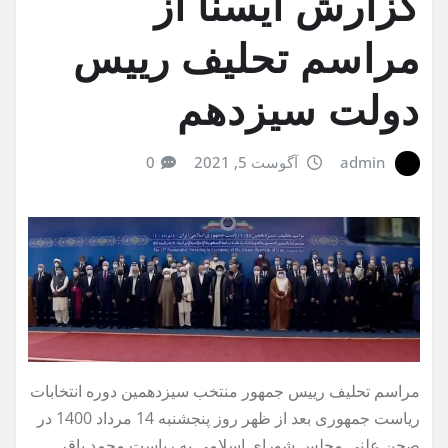
گزارش ایسنا از
مراسم تحلیف رییس
دولت سیزدهم
admin
آگوست 5, 2021
0
مراسم تحلیف رییس جمهور منتخب سیزدهمین دوره انتخابات
ریاست جمهوری بعد از ظهر روز پنجشنبه 14 مرداد 1400 در
صحن علنی مجلس شورای اسلامی به ریاست محمد باقر